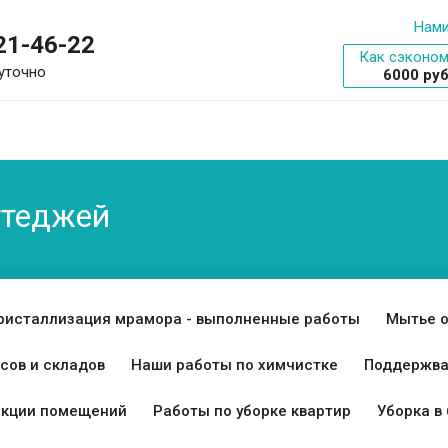
Нами
521-46-22
Как сэконом
уточно
6000 ру
ттеджей
ристаллизация мрамора - выполненные работы
Мытье 
сов и складов
Наши работы по химчистке
Поддержва
екции помещений
Работы по уборке квартир
Уборка в